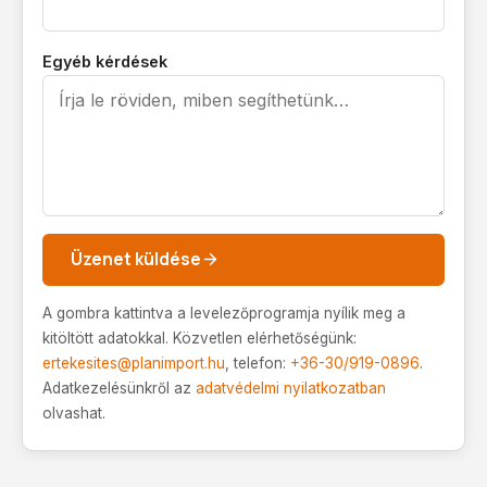
Egyéb kérdések
Üzenet küldése
A gombra kattintva a levelezőprogramja nyílik meg a
kitöltött adatokkal. Közvetlen elérhetőségünk:
ertekesites@planimport.hu
, telefon:
+36-30/919-0896
.
Adatkezelésünkről az
adatvédelmi nyilatkozatban
olvashat.