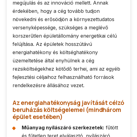
megújulás és az innováció mellett. Annak
érdekében, hogy a cég tovább tudjon
növekedni és erősödjön a környezettudatos
versenyképessége, szükséges a meglévő
korszerűtlen épületállomány energetikai célú
felújítása. Az épületek hosszútávú
energiahatékony és költséghatékony
üzemeltetése által enyhülnek a cég
rezsiköltségekhez kötődő terhei, ami az egyéb
fejlesztési céljaihoz felhasználható források
rendelkezésre állásához vezet.
Az energiahatékonyság javítását célzó
beruházás költségelemei (mindhárom
épület esetében)
Műanyag nyílászáró szerkezetek:
fűtött
és fűtetlen teret elválasztó, nyílászáró