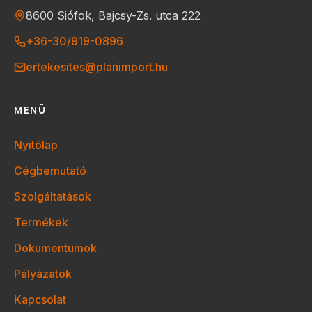
8600 Siófok, Bajcsy-Zs. utca 222
+36-30/919-0896
ertekesites@planimport.hu
MENÜ
Nyitólap
Cégbemutató
Szolgáltatások
Termékek
Dokumentumok
Pályázatok
Kapcsolat