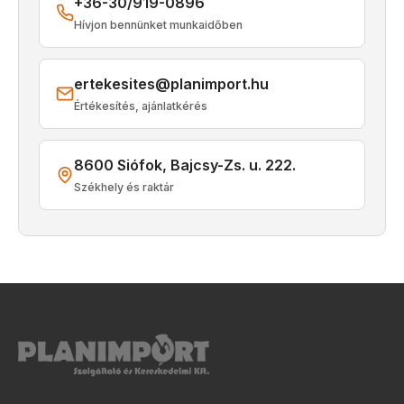
+36-30/919-0896
Hívjon bennünket munkaidőben
ertekesites@planimport.hu
Értékesítés, ajánlatkérés
8600 Siófok, Bajcsy-Zs. u. 222.
Székhely és raktár