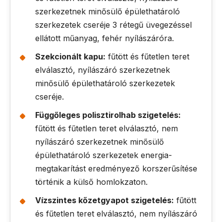
szerkezetnek minősülő épülethatároló
szerkezetek cseréje 3 rétegű üvegezéssel
ellátott műanyag, fehér nyílászáróra.
Szekcionált kapu:
fűtött és fűtetlen teret
elválasztó, nyílászáró szerkezetnek
minősülő épülethatároló szerkezetek
cseréje.
Függőleges polisztirolhab szigetelés:
fűtött és fűtetlen teret elválasztó, nem
nyílászáró szerkezetnek minősülő
épülethatároló szerkezetek energia-
megtakarítást eredményező korszerűsítése
történik a külső homlokzaton.
Vízszintes kőzetgyapot szigetelés:
fűtött
és fűtetlen teret elválasztó, nem nyílászáró