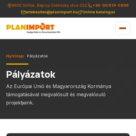
8600 Siófok, Bajcsy-Zsilinszky utca 222.
+36-30/919-0896
ertekesites@planimport.hu
Online katalógus
Nyitólap
Pályázatok
Pályázatok
Az Európai Unió és Magyarország Kormánya
támogatásával megvalósult és megvalósuló
projektjeink.