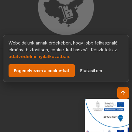
Weboldalunk annak érdekében, hogy jobb felhasználói
élményt biztosítson, cookie-kat használ. Részletek az
adatvédelmi nyilatkozatban
.
Planimport Szolgáltató és Kereskedelmi Kft. © 2009 Minden
Jog Fenntartva.
Engedélyezem a cookie-kat
Elutasítom
Adatvédelmi nyilatkozat
| Szerver szolgáltató:
KexDesign