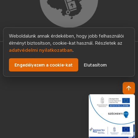
Weboldalunk annak érdekében, hogy jobb felhasználói
élményt biztosítson, cookie-kat használ. Részletek az
adatvédelmi nyilatkozatban
.
Planimport Szolgáltató és Kereskedelmi Kft. © 2009 Minden
Jog Fenntartva.
Engedélyezem a cookie-kat
Elutasítom
Adatvédelmi nyilatkozat
| Szerver szolgáltató:
KexDesign