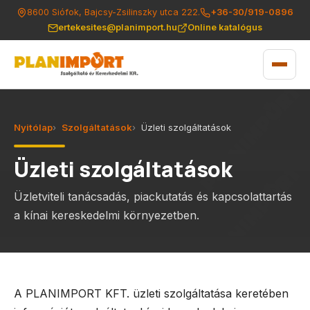
8600 Siófok, Bajcsy-Zsilinszky utca 222.
+36-30/919-0896
ertekesites@planimport.hu
Online katalógus
Nyitólap
Szolgáltatások
Üzleti szolgáltatások
Üzleti szolgáltatások
Üzletviteli tanácsadás, piackutatás és kapcsolattartás
a kínai kereskedelmi környezetben.
A PLANIMPORT KFT. üzleti szolgáltatása keretében