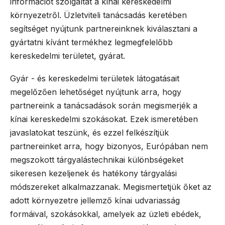
információt szolgáltat a kínai kereskedelmi
környezetről. Üzletviteli tanácsadás keretében
segítséget nyújtunk partnereinknek kiválasztani a
gyártatni kívánt termékhez legmegfelelőbb
kereskedelmi területet, gyárat.
Gyár - és kereskedelmi területek látogatásait
megelőzően lehetőséget nyújtunk arra, hogy
partnereink a tanácsadások során megismerjék a
kínai kereskedelmi szokásokat. Ezek ismeretében
javaslatokat teszünk, és ezzel felkészítjük
partnereinket arra, hogy bizonyos, Európában nem
megszokott tárgyalástechnikai különbségeket
sikeresen kezeljenek és hatékony tárgyalási
módszereket alkalmazzanak. Megismertetjük őket az
adott környezetre jellemző kínai udvariasság
formáival, szokásokkal, amelyek az üzleti ebédek,