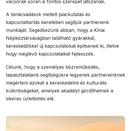
vacsorák során is fontos szerepet játszanak.
A tanácsadások mellett piackutatás és
kapcsolattartás keretében segítjük partnereink
munkáját. Segédkezünk abban, hogy a Kínai
Népköztársaságban található gyárakkal,
kereskedőkkel új kapcsolatokat építsenek ki, illetve
hogy meglévő kapcsolataikat fejlesszék.
Célunk, hogy a személyes közreműködés,
tapasztalataink segítségükre legyenek partnereinknek
megérteni azokat a kereskedelmi és kulturális
különbségeket, amelyek akadályt gördíthetnek a
sikeres üzletkötés elé.