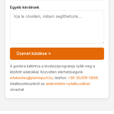
Egyéb kérdések
Üzenet küldése
A gombra kattintva a levelezőprogramja nyílik meg a
kitöltött adatokkal. Közvetlen elérhetőségünk:
ertekesites@planimport.hu
, telefon:
+36-30/919-0896
.
Adatkezelésünkről az
adatvédelmi nyilatkozatban
olvashat.