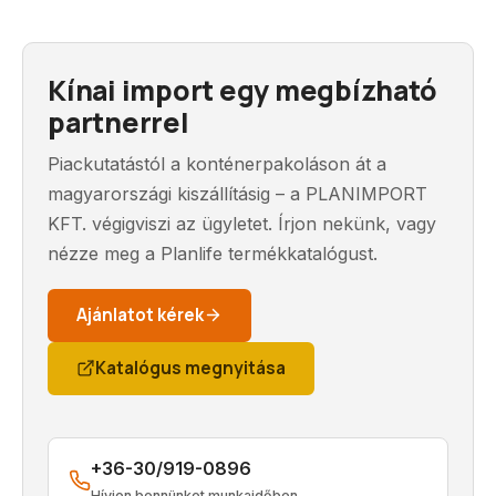
Kínai import egy megbízható
partnerrel
Piackutatástól a konténerpakoláson át a
magyarországi kiszállításig – a PLANIMPORT
KFT. végigviszi az ügyletet. Írjon nekünk, vagy
nézze meg a Planlife termékkatalógust.
Ajánlatot kérek
Katalógus megnyitása
+36-30/919-0896
Hívjon bennünket munkaidőben